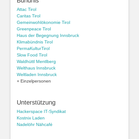
Bündnis
Attac Tirol
Caritas Tirol
Gemeinwohlökonomie Tirol
Greenpeace Tirol
Haus der Begegnung Innsbruck
Klimabündnis Tirol
PermaKulturTirol
Slow Food Tirol
Waldhüttl Mentlberg
Welthaus Innsbruck
Weltladen Innsbruck
+ Einzelpersonen
Unterstützung
Hackerspace IT-Syndikat
Kostnix Laden
Nadelöhr Nähcafé