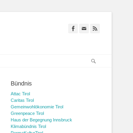
Facebook
E-
Feed
Mail
Suchen
Bündnis
Attac Tirol
Caritas Tirol
Gemeinwohlökonomie Tirol
Greenpeace Tirol
Haus der Begegnung Innsbruck
Klimabündnis Tirol
PermaKulturTirol