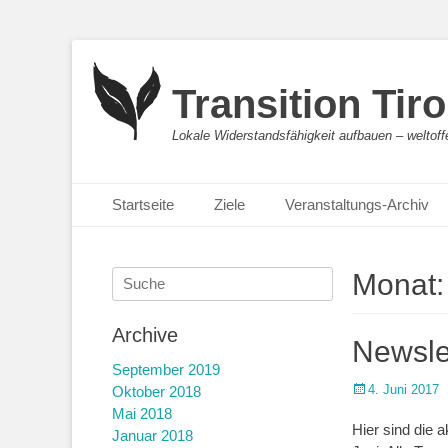
Transition Tiro
Lokale Widerstandsfähigkeit aufbauen – weltoff
Primäres Menü
Springe
Startseite
Ziele
Veranstaltungs-Archiv
zum
Inhalt
Suche
Monat
nach:
Archive
Newsle
September 2019
Posted
4. Juni 2017
Oktober 2018
on
Mai 2018
Hier sind die 
Januar 2018