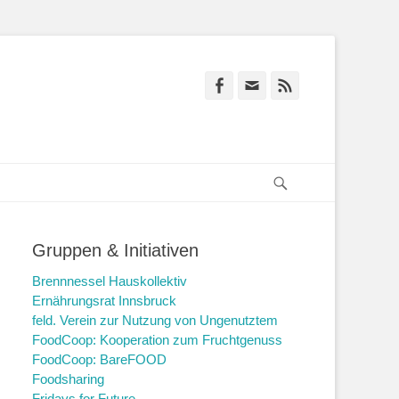
Facebook
E-
Feed
Mail
Suchen
Gruppen & Initiativen
Brennnessel Hauskollektiv
Ernährungsrat Innsbruck
feld. Verein zur Nutzung von Ungenutztem
FoodCoop: Kooperation zum Fruchtgenuss
FoodCoop: BareFOOD
Foodsharing
Fridays for Future