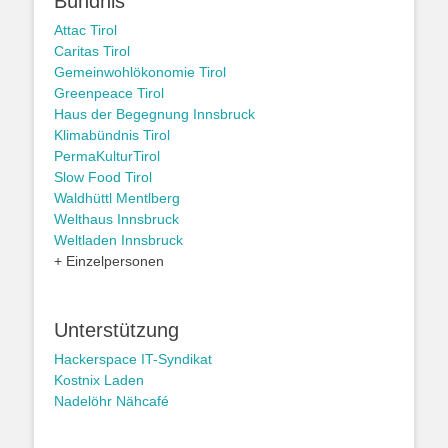
Bündnis
Attac Tirol
Caritas Tirol
Gemeinwohlökonomie Tirol
Greenpeace Tirol
Haus der Begegnung Innsbruck
Klimabündnis Tirol
PermaKulturTirol
Slow Food Tirol
Waldhüttl Mentlberg
Welthaus Innsbruck
Weltladen Innsbruck
+ Einzelpersonen
Unterstützung
Hackerspace IT-Syndikat
Kostnix Laden
Nadelöhr Nähcafé